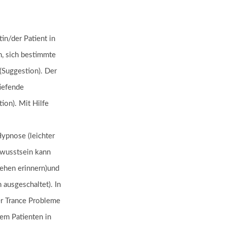
in/der Patient in
n, sich bestimmte
(Suggestion). Der
iefende
ion). Mit Hilfe
Hypnose (leichter
ewusstsein kann
ehen erinnern)und
ausgeschaltet). In
er Trance Probleme
em Patienten in