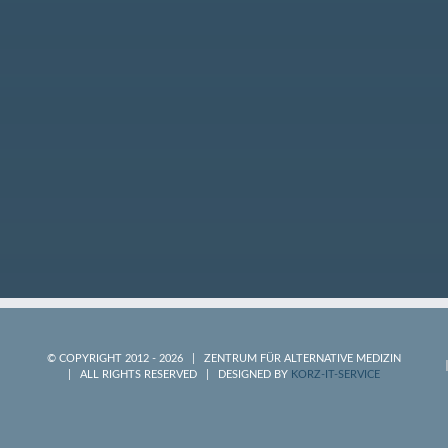
© COPYRIGHT 2012 -
2026 | ZENTRUM FÜR ALTERNATIVE MEDIZIN
| ALL RIGHTS RESERVED | DESIGNED BY
KORZ-IT-SERVICE